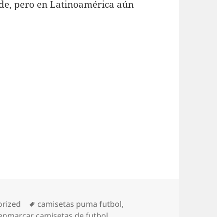
nde, pero en Latinoamérica aún
as
Etiquetas
orized
camisetas puma futbol
,
enmarcar camisetas de futbol