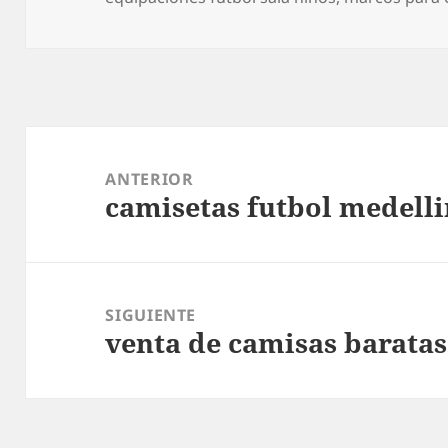
Navegación
de
ANTERIOR
camisetas futbol medell
entradas
Entrada
anterior:
SIGUIENTE
venta de camisas baratas
Entrada
siguiente: