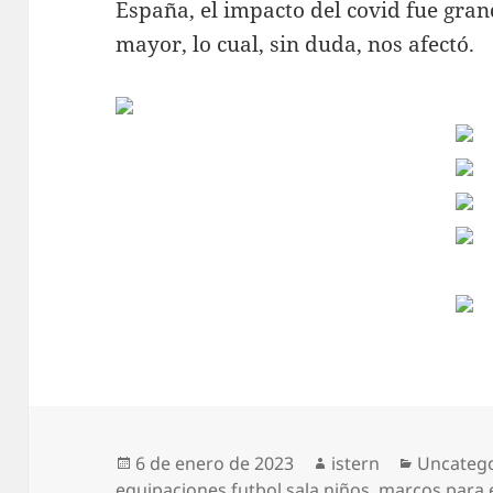
España, el impacto del covid fue gra
mayor, lo cual, sin duda, nos afectó.
Publicado
Autor
Categorí
6 de enero de 2023
istern
Uncateg
el
equipaciones futbol sala niños
,
marcos para 