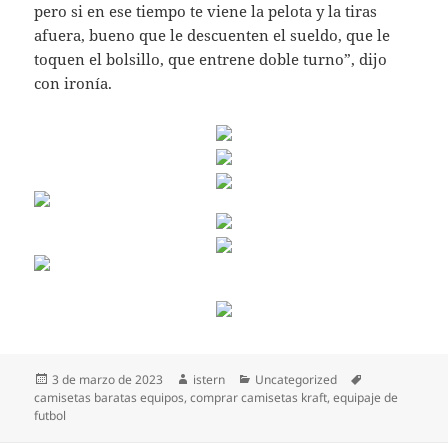
pero si en ese tiempo te viene la pelota y la tiras
afuera, bueno que le descuenten el sueldo, que le
toquen el bolsillo, que entrene doble turno”, dijo
con ironía.
Publicado
Autor
Categorías
Etiquetas
3 de marzo de 2023
istern
Uncategorized
el
camisetas baratas equipos
,
comprar camisetas kraft
,
equipaje de
futbol