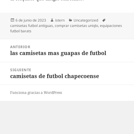
Publicado
Autor
Categorías
Etiquetas
6 de junio de 2023
istern
Uncategorized
el
camisetas futbol antiguas
,
comprar camisetas uniqlo
,
equipaciones
futbol barats
Navegación
ANTERIOR
de
las camisetas mas guapas de futbol
Entrada
entradas
anterior:
SIGUIENTE
camisetas de futbol chapecoense
Entrada
siguiente:
Funciona gracias a WordPress