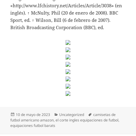
«http://www.lfchistory.net/Articles/Article/3038» (en
inglés). ↑ McNulty, Phil (20 de enero de 2008). BBC
Sport, ed. ↑ Wilson, Bill (6 de febrero de 2007).
British Broadcasting Corporation (BBC), ed.
Publicado
Categorías
Etiquetas
10 de mayo de 2023
Uncategorized
camisetas de
el
futbol americano amazon
,
el corte ingles equipaciones de futbol
,
equipaciones futbol barats