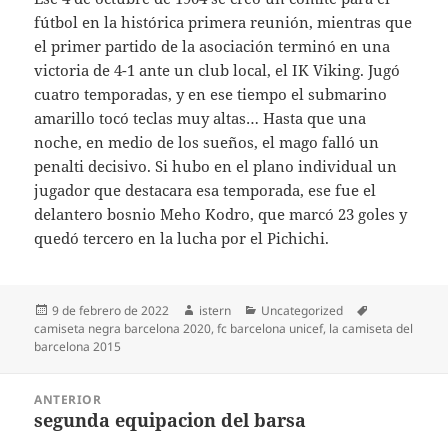
fútbol en la histórica primera reunión, mientras que
el primer partido de la asociación terminó en una
victoria de 4-1 ante un club local, el IK Viking. Jugó
cuatro temporadas, y en ese tiempo el submarino
amarillo tocó teclas muy altas… Hasta que una
noche, en medio de los sueños, el mago falló un
penalti decisivo. Si hubo en el plano individual un
jugador que destacara esa temporada, ese fue el
delantero bosnio Meho Kodro, que marcó 23 goles y
quedó tercero en la lucha por el Pichichi.
Publicado
Autor
Categorías
Etiquetas
9 de febrero de 2022
istern
Uncategorized
el
camiseta negra barcelona 2020
,
fc barcelona unicef
,
la camiseta del
barcelona 2015
Navegación
ANTERIOR
de
segunda equipacion del barsa
Entrada
entradas
anterior: