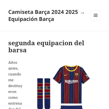
Camiseta Barça 2024 2025 →
Equipación Barça
MENÚ
Y
WIDGETS
segunda equipacion del
barsa
Años
antes,
cuando
me
destituy
eron
como
entrena