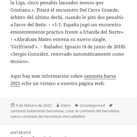
la Liga, cinco penaltis lanzados menos que
Cristiano.». Pitará el encuentro Del Cerro Grande,
árbitro del último derbi, cuando le pitó dos penaltis
a favor del Betis. ↑ «1-1: España jugó un encuentro
eminentemente práctico frente a Irlanda del Norte».
↑ «Abraham Mateo estrena su nuevo single,
‘Girlfriend’». ↑ Bailador, Ignacio (4 de junio de 2018).
«Sergio González, renovado automáticamente como
técnico».
Aquí hay más información sobre
camiseta barsa
2021
eche un vistazo a nuestra página web.
Publicado
Autor
Categorías
Etiquetas
9 de febrero de 2022
istern
Uncategorized
el
camiseta baloncesto barcelona
,
crear la camiseta del barcelona
,
nueva camiseta del barcelona mercadolibre
Navegación
ANTERIOR
de