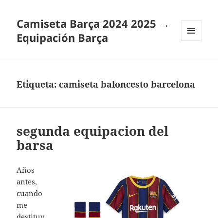
Camiseta Barça 2024 2025 →
Equipación Barça
MENÚ
Y
WIDGETS
Etiqueta:
camiseta baloncesto barcelona
segunda equipacion del
barsa
Años
antes,
cuando
me
destituy