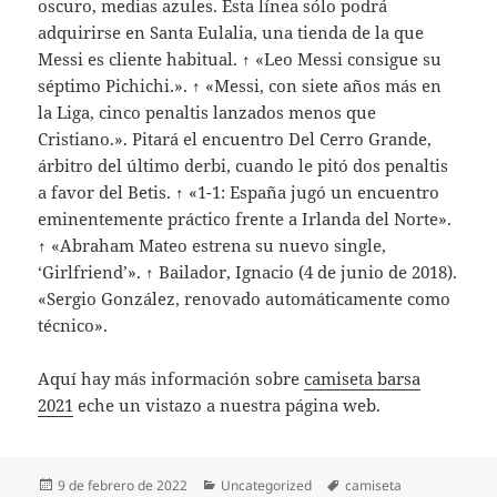
oscuro, medias azules. Esta línea sólo podrá
adquirirse en Santa Eulalia, una tienda de la que
Messi es cliente habitual. ↑ «Leo Messi consigue su
séptimo Pichichi.». ↑ «Messi, con siete años más en
la Liga, cinco penaltis lanzados menos que
Cristiano.». Pitará el encuentro Del Cerro Grande,
árbitro del último derbi, cuando le pitó dos penaltis
a favor del Betis. ↑ «1-1: España jugó un encuentro
eminentemente práctico frente a Irlanda del Norte».
↑ «Abraham Mateo estrena su nuevo single,
‘Girlfriend’». ↑ Bailador, Ignacio (4 de junio de 2018).
«Sergio González, renovado automáticamente como
técnico».
Aquí hay más información sobre
camiseta barsa
2021
eche un vistazo a nuestra página web.
Publicado
Categorías
Etiquetas
9 de febrero de 2022
Uncategorized
camiseta