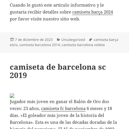
Cuando le gustó este artículo informativo y le
gustaría recibir detalles sobre
camiseta barça 2024
por favor visite nuestro sitio web.
Publicado
Categorías
Etiquetas
7 de diciembre de 2023
Uncategorized
camiseta barça
el
eto'o
,
camiseta barcelona 2014
,
camiseta barcelona violeta
camiseta de barcelona sc
2019
Jugador más joven en ganar el Balón de Oro dos
veces: 23 años,
camiseta fc barcelona
6 meses y 18
días. «El goleador más joven de la historia del
Barcelona». Esta es una de las décadas doradas de la
historia del xerecismo. El 15 de noviembre de 1903,