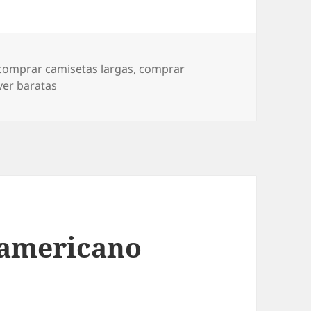
Etiquetas
comprar camisetas largas
,
comprar
ver baratas
 americano