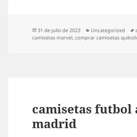
Publicado
Categorías
31 de julio de 2023
Uncategorized
el
camisetas marvel
,
comprar camisetas quiksil
camisetas futbol
madrid