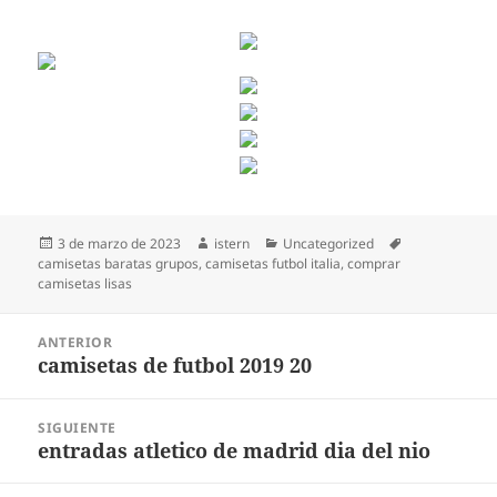
Publicado
Autor
Categorías
Etiquetas
3 de marzo de 2023
istern
Uncategorized
el
camisetas baratas grupos
,
camisetas futbol italia
,
comprar
camisetas lisas
Navegación
ANTERIOR
de
camisetas de futbol 2019 20
Entrada
entradas
anterior:
SIGUIENTE
entradas atletico de madrid dia del nio
Entrada
siguiente: